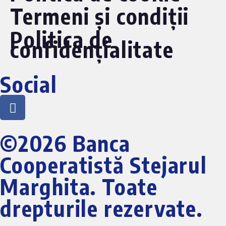
Termeni și condiții
Politica de
confidențialitate
Social
©2026 Banca
Cooperatistă Stejarul
Marghita. Toate
drepturile rezervate.