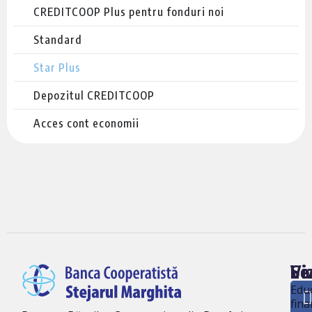
CREDITCOOP Plus pentru fonduri noi
Standard
Star Plus
Depozitul CREDITCOOP
Acces cont economii
Vi
Le
So
ne
Edu
fina
Ban