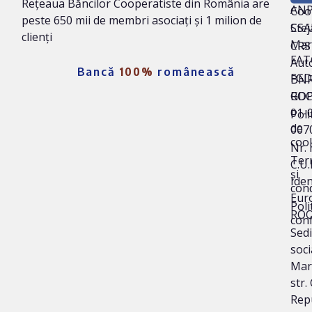
Rețeaua Băncilor Cooperatiste din România are
AN
Coo
peste 650 mii de membri asociați și 1 milion de
Stej
CSA
clienți
Mar
CRS 
FAT
Auto
Bancă
100%
românească
FG
BNR
ROC
GD
01-
Poli
de
007
coo
Nr. 
Ter
C.U.
și
Iden
cond
Eur
Poli
ROO
conf
Sedi
soci
Mar
str.
Repu