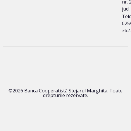
nr. 
jud.
Tele
025
362
©2026 Banca Cooperatistă Stejarul Marghita. Toate
drepturile rezervate.