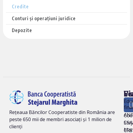
Credite
Conturi și operațiuni juridice
Depozite
Vi
Le
So
ne
Edu
fina
Ban
Rețeaua Băncilor Cooperatiste din România are
AN
Coo
peste 650 mii de membri asociați și 1 milion de
Stej
CSA
clienți
Mar
CRS 