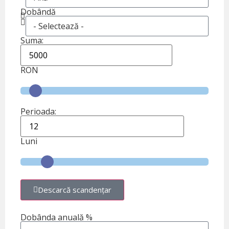
Dobândă
Suma:
RON
Perioada:
Luni
Descarcă scandențar
Dobânda anuală %