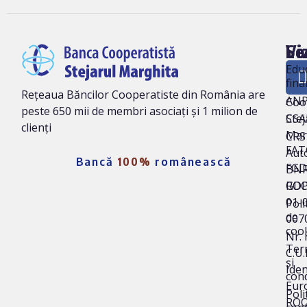
Vi
Le
So
ne
Edu
fina
Ban
Rețeaua Băncilor Cooperatiste din România are
AN
Coo
peste 650 mii de membri asociați și 1 milion de
Stej
CSA
clienți
Mar
CRS 
FAT
Auto
Bancă
100%
românească
FG
BNR
ROC
GD
01-
Poli
de
007
coo
Nr. 
Ter
C.U.
și
Iden
cond
Eur
Poli
ROO