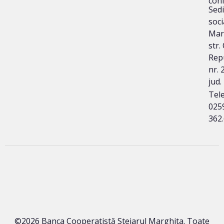
conf
Sedi
soci
Mar
str.
Repu
nr. 
jud.
Tele
025
362
©2026 Banca Cooperatistă Stejarul Marghita. Toate