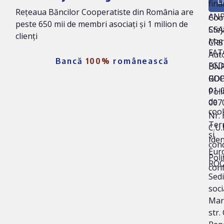
fina
Ban
Rețeaua Băncilor Cooperatiste din România are
AN
Coo
peste 650 mii de membri asociați și 1 milion de
Stej
CSA
clienți
Mar
CRS 
FAT
Auto
Bancă
100%
românească
FG
BNR
ROC
GD
01-
Poli
de
007
coo
Nr. 
Ter
C.U.
și
Iden
cond
Eur
Poli
ROO
conf
Sedi
soci
Mar
str.