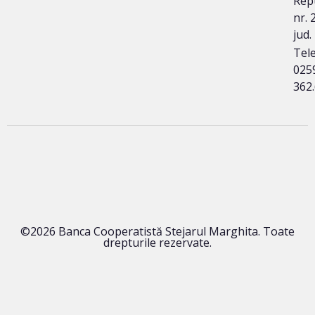
Repu
nr. 
jud.
Tele
025
362
©2026 Banca Cooperatistă Stejarul Marghita. Toate
drepturile rezervate.