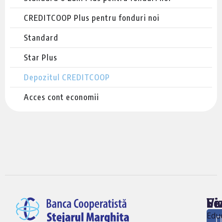
CREDITCOOP Plus pentru fonduri noi
Standard
Star Plus
Depozitul CREDITCOOP
Acces cont economii
Vi
Le
So
ne
Edu